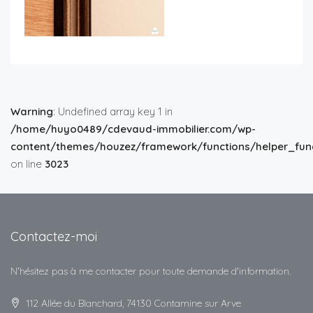
Warning
: Undefined array key 1 in
/home/huyo0489/cdevaud-immobilier.com/wp-
content/themes/houzez/framework/functions/helper_func
on line
3023
Contactez-moi
N'hésitez pas à me contacter pour toute demande d'information.
112 Allée du Blanchard, 74130 Contamine sur Arve