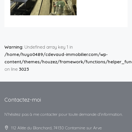
Warning
: Undefined array key 1 in
/home/huyo0489/cdevaud-immobilier.com/wp-
content/themes/houzez/framework/functions/helper_func
on line
3023
Contactez-moi
N'hésitez pas à me contacter pour toute demande d'information.
112 Allée du Blanchard, 74130 Contamine sur Arve